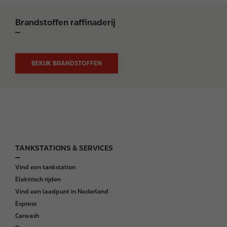
Brandstoffen raffinaderij
BEKIJK BRANDSTOFFEN
TANKSTATIONS & SERVICES
F
o
Vind een tankstation
o
Elektrisch rijden
t
Vind een laadpunt in Nederland
e
Express
r
Carwash