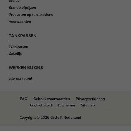
Stores
Brandstofprijzen
Producten op tankstations
Voorwaarden
TANKPASSEN
Tankpassen
Zakelijk
WERKEN BIJ ONS
Join our team!
B
FAQ
Gebruiksvoorwaarden
Privacyverklaring
o
Cookiebeleid
Disclaimer
Sitemap
t
t
Copyright © 2026 Circle K Nederland
o
m