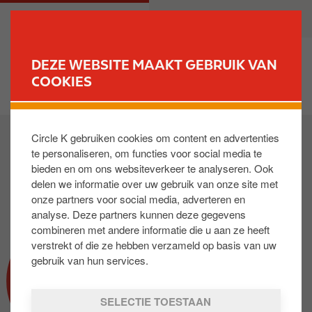
O
M
PARTICULIER
ZAKELIJK
v
a
e
i
r
n
DEZE WEBSITE MAAKT GEBRUIK VAN
s
n
COOKIES
VIND JOUW TANKSTATION
l
a
a
v
I
a
i
Circle K gebruiken cookies om content en advertenties
m
n
g
te personaliseren, om functies voor social media te
a
e
a
bieden en om ons websiteverkeer te analyseren. Ook
g
n
t
delen we informatie over uw gebruik van onze site met
e
n
i
onze partners voor social media, adverteren en
a
o
analyse. Deze partners kunnen deze gegevens
a
n
combineren met andere informatie die u aan ze heeft
r
verstrekt of die ze hebben verzameld op basis van uw
d
gebruik van hun services.
ADBLUE
e
i
SELECTIE TOESTAAN
n