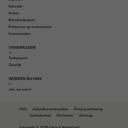
r
Carwash
Stores
Brandstofprijzen
Producten op tankstations
Voorwaarden
TANKPASSEN
Tankpassen
Zakelijk
WERKEN BIJ ONS
Join our team!
B
FAQ
Gebruiksvoorwaarden
Privacyverklaring
o
Cookiebeleid
Disclaimer
Sitemap
t
t
Copyright © 2026 Circle K Nederland