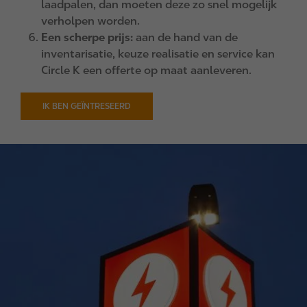
laadpalen, dan moeten deze zo snel mogelijk
verholpen worden.
Een scherpe prijs:
aan de hand van de
inventarisatie, keuze realisatie en service kan
Circle K een offerte op maat aanleveren.
IK BEN GEÏNTRESEERD
I
m
a
g
e