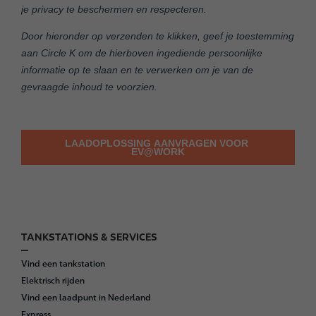
TANKSTATIONS & SERVICES
F
o
Vind een tankstation
o
Elektrisch rijden
t
Vind een laadpunt in Nederland
e
Express