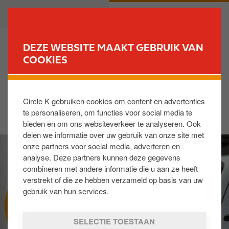
O
B
PARTICULIER
ZAKELIJK
v
u
e
s
r
i
DEZE WEBSITE MAAKT GEBRUIK VAN
s
n
COOKIES
VIND JOUW TANKSTATION
l
e
a
s
I
a
s
Circle K gebruiken cookies om content en advertenties
m
n
te personaliseren, om functies voor social media te
a
e
bieden en om ons websiteverkeer te analyseren. Ook
g
n
delen we informatie over uw gebruik van onze site met
e
n
onze partners voor social media, adverteren en
a
analyse. Deze partners kunnen deze gegevens
a
combineren met andere informatie die u aan ze heeft
r
verstrekt of die ze hebben verzameld op basis van uw
d
gebruik van hun services.
EV@WORK
e
i
SELECTIE TOESTAAN
n