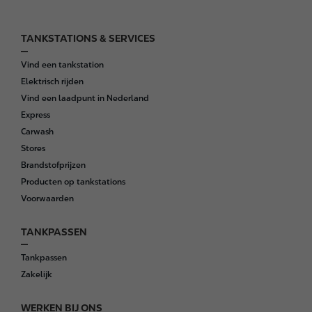
TANKSTATIONS & SERVICES
F
o
Vind een tankstation
o
Elektrisch rijden
t
Vind een laadpunt in Nederland
e
Express
r
Carwash
Stores
Brandstofprijzen
Producten op tankstations
Voorwaarden
TANKPASSEN
Tankpassen
Zakelijk
WERKEN BIJ ONS