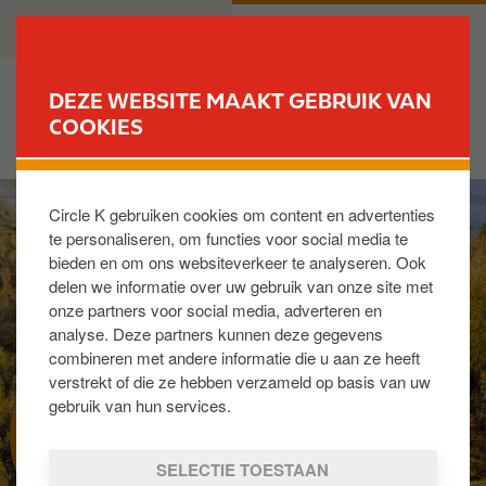
O
B
PARTICULIER
ZAKELIJK
v
u
e
s
r
i
DEZE WEBSITE MAAKT GEBRUIK VAN
s
n
COOKIES
VIND JOUW TANKSTATION
l
e
a
s
I
a
s
Circle K gebruiken cookies om content en advertenties
m
n
te personaliseren, om functies voor social media te
a
e
bieden en om ons websiteverkeer te analyseren. Ook
g
n
delen we informatie over uw gebruik van onze site met
e
n
onze partners voor social media, adverteren en
a
analyse. Deze partners kunnen deze gegevens
a
combineren met andere informatie die u aan ze heeft
r
verstrekt of die ze hebben verzameld op basis van uw
d
gebruik van hun services.
TANKPAS VOOR ZZP
e
i
SELECTIE TOESTAAN
n