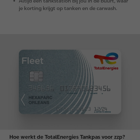
Altijd een tankstation bij jou in de buurt, waar
je korting krijgt op tanken en de carwash.
I
m
a
g
e
Hoe werkt de TotalEnergies Tankpas voor zzp?