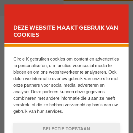
O
B
PARTICULIER
ZAKELIJK
v
u
e
s
r
i
DEZE WEBSITE MAAKT GEBRUIK VAN
s
n
COOKIES
VIND JOUW TANKSTATION
l
e
a
s
Vragen over mijn tankpas
a
s
Circle K gebruiken cookies om content en advertenties
n
te personaliseren, om functies voor social media te
e
bieden en om ons websiteverkeer te analyseren. Ook
n
Hoe kan ik klant worden van Circle K?
delen we informatie over uw gebruik van onze site met
n
onze partners voor social media, adverteren en
a
analyse. Deze partners kunnen deze gegevens
a
combineren met andere informatie die u aan ze heeft
Mijn tankpas is gestolen/verloren. Hoe
r
verstrekt of die ze hebben verzameld op basis van uw
blokkeer ik mijn pas?
d
gebruik van hun services.
e
i
SELECTIE TOESTAAN
Hoe gebruik ik mijn tankpas veilig?
n