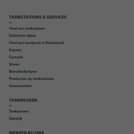
TANKSTATIONS & SERVICES
F
o
Vind een tankstation
o
Elektrisch rijden
t
Vind een laadpunt in Nederland
e
Express
r
Carwash
Stores
Brandstofprijzen
Producten op tankstations
Voorwaarden
TANKPASSEN
Tankpassen
Zakelijk
WERKEN BIJ ONS