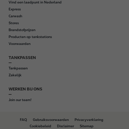
Vind een laadpunt in Nederland
e
Express
r
Carwash
Stores
Brandstofprijzen
Producten op tankstations
Voorwaarden
TANKPASSEN
Tankpassen
Zakelijk
WERKEN BIJ ONS
Join our team!
B
FAQ
Gebruiksvoorwaarden
Privacyverklaring
o
Cookiebeleid
Disclaimer
Sitemap