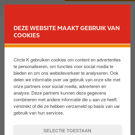
O
B
PARTICULIER
ZAKELIJK
v
u
e
s
r
i
DEZE WEBSITE MAAKT GEBRUIK VAN
s
n
COOKIES
VIND JOUW TANKSTATION
l
e
a
s
Vragen over toloplossingen
a
s
Circle K gebruiken cookies om content en advertenties
n
te personaliseren, om functies voor social media te
e
bieden en om ons websiteverkeer te analyseren. Ook
n
delen we informatie over uw gebruik van onze site met
Kan ik tol betalen met mijn tankpas?
n
Op de achterkant van je tankpas zie je plaatjes.
onze partners voor social media, adverteren en
a
analyse. Deze partners kunnen deze gegevens
Deze geven precies aan welke producten en
a
combineren met andere informatie die u aan ze heeft
diensten je kunt betalen.
r
verstrekt of die ze hebben verzameld op basis van uw
d
gebruik van hun services.
Met de TotalEnergies Card Europe kun je ook een
e
groot deel van de Europese tolwegen en tunnels
i
betalen.
SELECTIE TOESTAAN
n