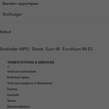
Banden oppompen
Stofzuiger
FUELS
Snellader (HPC)
Diesel
Euro 95
Excellium 98 E5
TANKSTATIONS & SERVICES
F
o
Vind een tankstation
o
Elektrisch rijden
t
Vind een laadpunt in Nederland
e
Express
r
Carwash
Stores
Brandstofprijzen