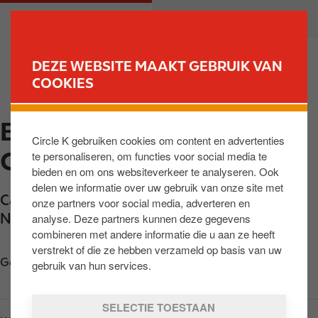
O
M
PARTICULIER
ZAKELIJK
v
a
e
i
r
n
DEZE WEBSITE MAAKT GEBRUIK VAN
s
n
COOKIES
VIND JOUW TANKSTATION
l
a
a
v
EXPRESS DEN HAAG INZ
a
i
Circle K gebruiken cookies om content en advertenties
n
g
CALAND 1
te personaliseren, om functies voor social media te
e
a
bieden en om ons websiteverkeer te analyseren. Ook
n
t
delen we informatie over uw gebruik van onze site met
n
i
Calandstraat 300
,
's-Gravenhage
,
2521 BW
,
onze partners voor social media, adverteren en
a
o
NL
analyse. Deze partners kunnen deze gegevens
a
n
combineren met andere informatie die u aan ze heeft
r
verstrekt of die ze hebben verzameld op basis van uw
Get directions
d
gebruik van hun services.
e
i
SELECTIE TOESTAAN
n