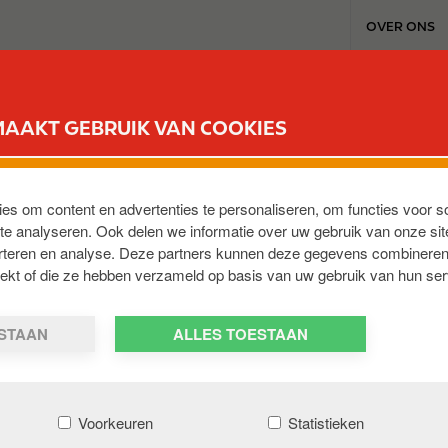
T
OVER ONS
o
p
m
TANKSTATIONS & SERVICES
REWARD CLUB
WERKEN BI
e
MAAKT GEBRUIK VAN COOKIES
n
u
O INZ GROOT DRIENE
ies om content en advertenties te personaliseren, om functies voor s
e analyseren. Ook delen we informatie over uw gebruik van onze sit
erteren en analyse. Deze partners kunnen deze gegevens combineren
2 HA
,
NL
trekt of die ze hebben verzameld op basis van uw gebruik van hun ser
ESTAAN
ALLES TOESTAAN
Voorkeuren
Statistieken