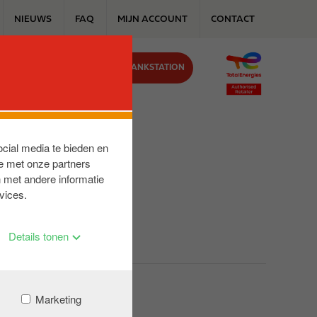
NIEUWS
FAQ
MIJN ACCOUNT
CONTACT
VIND JOUW TANKSTATION
J ONS
ocial media te bieden en
e met onze partners
 met andere informatie
vices.
Details tonen
Marketing