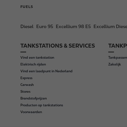
FUELS
Diesel
Euro 95
Excellium 98 E5
Excellium Diese
TANKSTATIONS & SERVICES
TANKP
F
o
Vind een tankstation
Tankpassen
o
Elektrisch rijden
Zakelijk
t
Vind een laadpunt in Nederland
e
Express
r
Carwash
Stores
Brandstofprijzen
Producten op tankstations
Voorwaarden