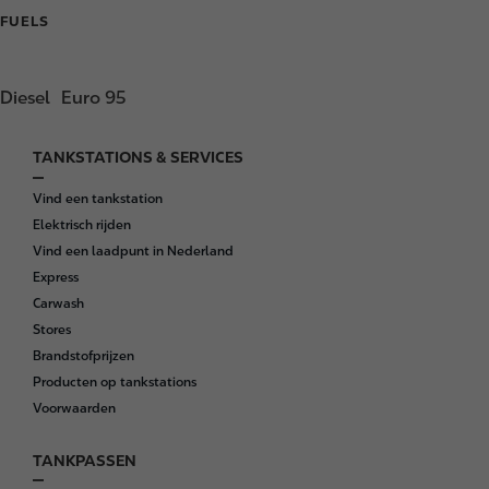
FUELS
Diesel
Euro 95
TANKSTATIONS & SERVICES
F
o
Vind een tankstation
o
Elektrisch rijden
t
Vind een laadpunt in Nederland
e
Express
r
Carwash
Stores
Brandstofprijzen
Producten op tankstations
Voorwaarden
TANKPASSEN