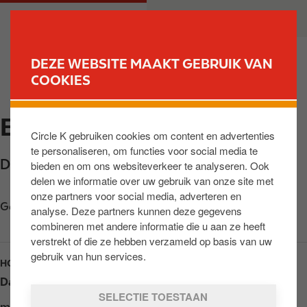
O
M
PARTICULIER
ZAKELIJK
v
a
e
i
r
n
DEZE WEBSITE MAAKT GEBRUIK VAN
s
n
COOKIES
VIND JOUW TANKSTATION
l
a
a
v
EXPRESS MEIJEL
a
i
Circle K gebruiken cookies om content en advertenties
n
g
te personaliseren, om functies voor social media te
e
a
Donk 43
,
Meijel
,
5768 XM
,
NL
bieden en om ons websiteverkeer te analyseren. Ook
n
t
delen we informatie over uw gebruik van onze site met
n
i
onze partners voor social media, adverteren en
a
o
Get directions
analyse. Deze partners kunnen deze gegevens
a
n
combineren met andere informatie die u aan ze heeft
r
verstrekt of die ze hebben verzameld op basis van uw
d
gebruik van hun services.
HOURS
e
Dag
Opening hours
i
SELECTIE TOESTAAN
n
maandag
Open 24h