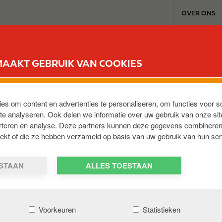
T
OVER ONS
o
p
m
TANKSTATIONS & SERVICES
REWARD CLUB
WERKEN BI
e
MAAKT GEBRUIK VAN COOKIES
n
u
ies om content en advertenties te personaliseren, om functies voor s
e analyseren. Ook delen we informatie over uw gebruik van onze sit
erteren en analyse. Deze partners kunnen deze gegevens combineren
NL
trekt of die ze hebben verzameld op basis van uw gebruik van hun ser
ESTAAN
ALLES TOESTAAN
Voorkeuren
Statistieken