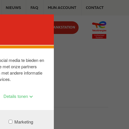
NIEUWS
FAQ
MIJN ACCOUNT
CONTACT
VIND JOUW TANKSTATION
J ONS
ocial media te bieden en
e met onze partners
 met andere informatie
vices.
Details tonen
Marketing