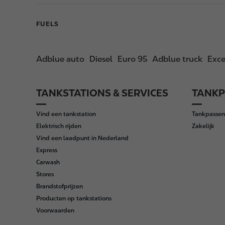
FUELS
Adblue auto
Diesel
Euro 95
Adblue truck
Exce
TANKSTATIONS & SERVICES
TANKP
F
o
Vind een tankstation
Tankpassen
o
Elektrisch rijden
Zakelijk
t
Vind een laadpunt in Nederland
e
Express
r
Carwash
Stores
Brandstofprijzen
Producten op tankstations
Voorwaarden