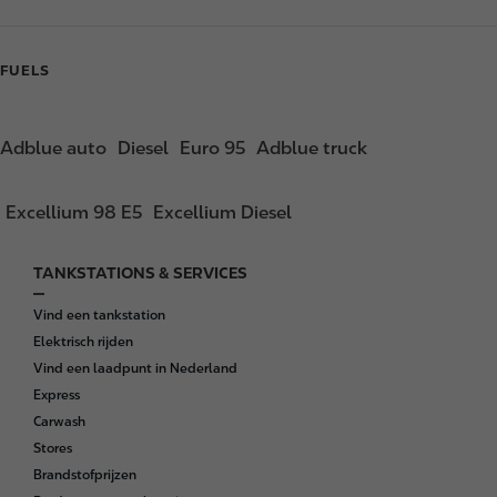
FUELS
Adblue auto
Diesel
Euro 95
Adblue truck
Excellium 98 E5
Excellium Diesel
TANKSTATIONS & SERVICES
F
o
Vind een tankstation
o
Elektrisch rijden
t
Vind een laadpunt in Nederland
e
Express
r
Carwash
Stores
Brandstofprijzen