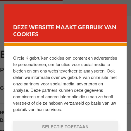
O
M
PARTICULIER
ZAKELIJK
v
a
e
i
r
n
DEZE WEBSITE MAAKT GEBRUIK VAN
s
n
COOKIES
VIND JOUW TANKSTATION
l
a
a
v
EXPRESS SCHIJNDEL
a
i
Circle K gebruiken cookies om content en advertenties
n
g
te personaliseren, om functies voor social media te
e
a
Plein 1944 11
,
Schijndel
,
5481 AP
,
NL
bieden en om ons websiteverkeer te analyseren. Ook
n
t
delen we informatie over uw gebruik van onze site met
n
i
onze partners voor social media, adverteren en
a
o
Get directions
analyse. Deze partners kunnen deze gegevens
a
n
combineren met andere informatie die u aan ze heeft
r
verstrekt of die ze hebben verzameld op basis van uw
d
gebruik van hun services.
HOURS
e
Dag
Opening hours
i
SELECTIE TOESTAAN
n
maandag
Open 24h