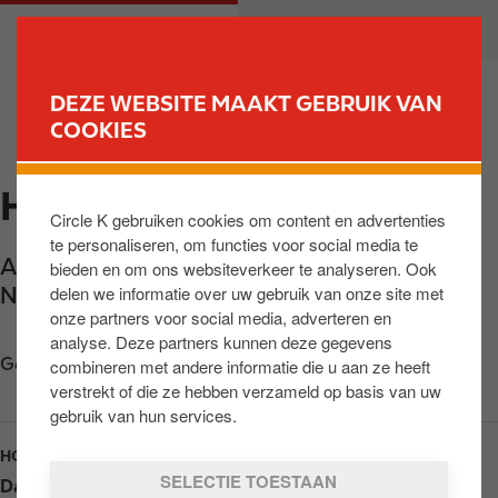
O
M
PARTICULIER
ZAKELIJK
v
a
e
i
r
n
DEZE WEBSITE MAAKT GEBRUIK VAN
s
n
COOKIES
VIND JOUW TANKSTATION
l
a
a
v
HAARLEM INZ DE LIEDE
a
i
Circle K gebruiken cookies om content en advertenties
n
g
te personaliseren, om functies voor social media te
e
a
Amsterdamsevaart 288
,
Haarlem
,
2033 AA
,
bieden en om ons websiteverkeer te analyseren. Ook
n
t
delen we informatie over uw gebruik van onze site met
NL
n
i
onze partners voor social media, adverteren en
a
o
analyse. Deze partners kunnen deze gegevens
a
n
Get directions
combineren met andere informatie die u aan ze heeft
r
verstrekt of die ze hebben verzameld op basis van uw
d
gebruik van hun services.
e
HOURS
i
SELECTIE TOESTAAN
Dag
Opening hours
n