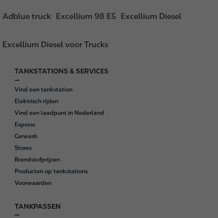
Adblue truck
Excellium 98 E5
Excellium Diesel
Excellium Diesel voor Trucks
TANKSTATIONS & SERVICES
F
o
Vind een tankstation
o
Elektrisch rijden
t
Vind een laadpunt in Nederland
e
Express
r
Carwash
Stores
Brandstofprijzen
Producten op tankstations
Voorwaarden
TANKPASSEN