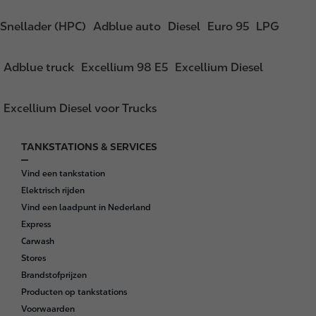
Snellader (HPC)
Adblue auto
Diesel
Euro 95
LPG
Adblue truck
Excellium 98 E5
Excellium Diesel
Excellium Diesel voor Trucks
TANKSTATIONS & SERVICES
F
o
Vind een tankstation
o
Elektrisch rijden
t
Vind een laadpunt in Nederland
e
Express
r
Carwash
Stores
Brandstofprijzen
Producten op tankstations
Voorwaarden