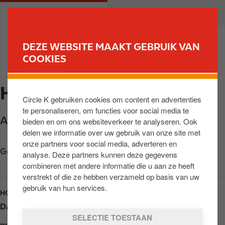
O
M
PARTICULIER
ZAKELIJK
v
a
e
i
r
n
DEZE WEBSITE MAAKT GEBRUIK VAN
s
n
COOKIES
VIND JOUW TANKSTATION
l
a
a
v
HAPS INZ DE LOKKANT
a
i
Circle K gebruiken cookies om content en advertenties
n
g
te personaliseren, om functies voor social media te
e
a
A73 Rijksweg 1
,
Haps
,
5443 PZ
,
NL
bieden en om ons websiteverkeer te analyseren. Ook
n
t
delen we informatie over uw gebruik van onze site met
n
i
onze partners voor social media, adverteren en
a
o
Get directions
analyse. Deze partners kunnen deze gegevens
a
n
combineren met andere informatie die u aan ze heeft
r
verstrekt of die ze hebben verzameld op basis van uw
d
gebruik van hun services.
HOURS
e
Dag
Opening hours
i
SELECTIE TOESTAAN
n
maandag
06:00 - 21:00