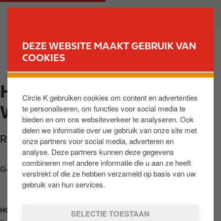
O
M
PARTICULIER
ZAKELIJK
v
a
e
i
r
n
DEZE WEBSITE MAAKT GEBRUIK VAN
s
n
COOKIES
VIND JOUW TANKSTATION
l
a
a
v
HERTEN INZ DE
a
i
Circle K gebruiken cookies om content en advertenties
n
g
WOLFSKUIL
te personaliseren, om functies voor social media te
e
a
bieden en om ons websiteverkeer te analyseren. Ook
n
t
delen we informatie over uw gebruik van onze site met
n
i
Rijksweg 46
,
Herten
,
6049 GW
,
NL
onze partners voor social media, adverteren en
a
o
analyse. Deze partners kunnen deze gegevens
a
n
combineren met andere informatie die u aan ze heeft
Get directions
r
verstrekt of die ze hebben verzameld op basis van uw
d
gebruik van hun services.
e
i
HOURS
SELECTIE TOESTAAN
n