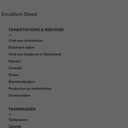
Excellium Diesel
TANKSTATIONS & SERVICES
F
o
Vind een tankstation
o
Elektrisch rijden
t
Vind een laadpunt in Nederland
e
Express
r
Carwash
Stores
Brandstofprijzen
Producten op tankstations
Voorwaarden
TANKPASSEN
Tankpassen
Zakelijk