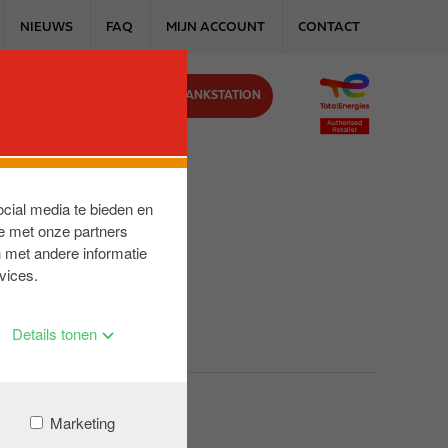
NIEUWS
FAQ
MIJN ACCOUNT
CONTACT
VIND JOUW TANKSTATION
J ONS
ocial media te bieden en
e met onze partners
 met andere informatie
vices.
Details tonen
Marketing