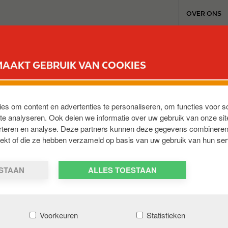
T
OVER ONS
o
p
m
TANKSTATIONS & SERVICES
REWARD CLUB
WERKEN BI
e
MAAKT GEBRUIK VAN COOKIES
n
u
Z VERMEULEN
ies om content en advertenties te personaliseren, om functies voor s
e analyseren. Ook delen we informatie over uw gebruik van onze sit
erteren en analyse. Deze partners kunnen deze gegevens combineren
 AP
,
NL
trekt of die ze hebben verzameld op basis van uw gebruik van hun ser
ESTAAN
ALLES TOESTAAN
Voorkeuren
Statistieken