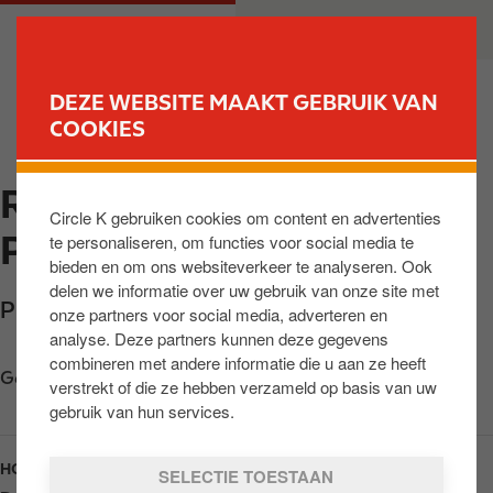
O
M
PARTICULIER
ZAKELIJK
v
a
e
i
r
n
DEZE WEBSITE MAAKT GEBRUIK VAN
s
n
COOKIES
VIND JOUW TANKSTATION
l
a
a
v
ROTTERDAM INZ
a
i
Circle K gebruiken cookies om content en advertenties
n
g
PRINSENLAAN
te personaliseren, om functies voor social media te
e
a
bieden en om ons websiteverkeer te analyseren. Ook
n
t
delen we informatie over uw gebruik van onze site met
n
i
Prinsenlaan 987
,
Rotterdam
,
3062 CT
,
NL
onze partners voor social media, adverteren en
a
o
analyse. Deze partners kunnen deze gegevens
a
n
combineren met andere informatie die u aan ze heeft
Get directions
r
verstrekt of die ze hebben verzameld op basis van uw
d
gebruik van hun services.
e
i
HOURS
SELECTIE TOESTAAN
n