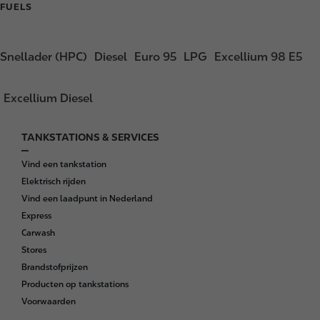
FUELS
Snellader (HPC)
Diesel
Euro 95
LPG
Excellium 98 E5
Excellium Diesel
TANKSTATIONS & SERVICES
F
o
Vind een tankstation
o
Elektrisch rijden
t
Vind een laadpunt in Nederland
e
Express
r
Carwash
Stores
Brandstofprijzen
Producten op tankstations
Voorwaarden