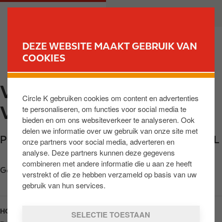
O
M
PARTICULIER
ZAKELIJK
v
a
e
i
r
n
DEZE WEBSITE MAAKT GEBRUIK VAN
s
n
COOKIES
VIND JOUW TANKSTATION
l
a
a
v
VEGHEL-POORT VAN
a
i
Circle K gebruiken cookies om content en advertenties
n
g
VEGHEL
te personaliseren, om functies voor social media te
e
a
bieden en om ons websiteverkeer te analyseren. Ook
n
t
delen we informatie over uw gebruik van onze site met
n
i
Poort van Veghel 4900
,
Veghel
,
5466 SB
,
NL
onze partners voor social media, adverteren en
a
o
analyse. Deze partners kunnen deze gegevens
a
n
combineren met andere informatie die u aan ze heeft
Get directions
r
verstrekt of die ze hebben verzameld op basis van uw
d
gebruik van hun services.
e
i
HOURS
SELECTIE TOESTAAN
n