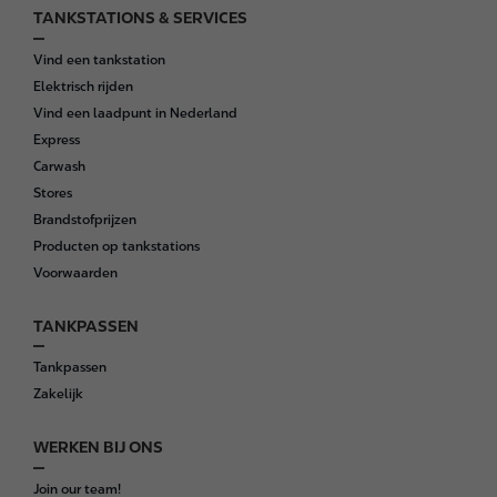
TANKSTATIONS & SERVICES
F
o
Vind een tankstation
o
Elektrisch rijden
t
Vind een laadpunt in Nederland
e
Express
r
Carwash
Stores
Brandstofprijzen
Producten op tankstations
Voorwaarden
TANKPASSEN
Tankpassen
Zakelijk
WERKEN BIJ ONS
Join our team!