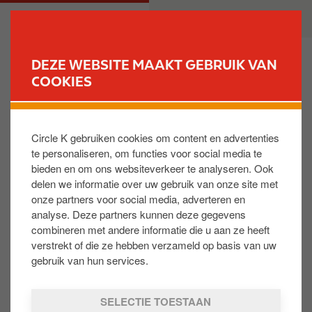
O
M
PARTICULIER
ZAKELIJK
v
a
e
i
r
n
DEZE WEBSITE MAAKT GEBRUIK VAN
s
n
COOKIES
VIND JOUW TANKSTATION
l
a
a
v
Hoe kan er met de Cadeaukaart afgerekend
a
i
worden?
Circle K gebruiken cookies om content en advertenties
n
g
te personaliseren, om functies voor social media te
e
a
bieden en om ons websiteverkeer te analyseren. Ook
n
t
De Cadeukaart werkt op dezelfde manier als een
delen we informatie over uw gebruik van onze site met
n
i
‘gewone’ tankpas. Je tankt eerst en daarna reken je
onze partners voor social media, adverteren en
a
o
binnen af.
analyse. Deze partners kunnen deze gegevens
a
n
combineren met andere informatie die u aan ze heeft
r
verstrekt of die ze hebben verzameld op basis van uw
d
gebruik van hun services.
Was het antwoord nuttig:
e
JA
NEE
i
SELECTIE TOESTAAN
n