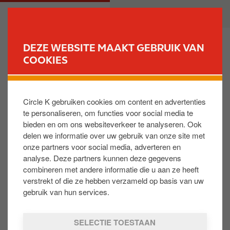
O
M
PARTICULIER
ZAKELIJK
v
a
e
i
r
n
DEZE WEBSITE MAAKT GEBRUIK VAN
s
n
COOKIES
VIND JOUW TANKSTATION
l
a
a
v
Waar kan ik mijn fysieke Total(Energies) kaart
a
i
registreren?
Circle K gebruiken cookies om content en advertenties
n
g
te personaliseren, om functies voor social media te
e
a
bieden en om ons websiteverkeer te analyseren. Ook
n
t
Stuur een bericht naar onze Helpdesk van
delen we informatie over uw gebruik van onze site met
n
i
Reward Club via
WhatsApp
-
onze partners voor social media, adverteren en
a
o
https://wa.me/31642462228
- met een foto
analyse. Deze partners kunnen deze gegevens
a
n
van je kaart, voornaam en e-mailadres. Zonder
combineren met andere informatie die u aan ze heeft
r
registratie van je oude fysieke kaart kan deze
verstrekt of die ze hebben verzameld op basis van uw
d
niet worden meegenomen naar Reward Club.
gebruik van hun services.
e
Daarnaast is registratie nodig om punten te
i
verzilveren. Maak nog geen nieuw account aan
SELECTIE TOESTAAN
n
voordat je je kaart via ons registreert.