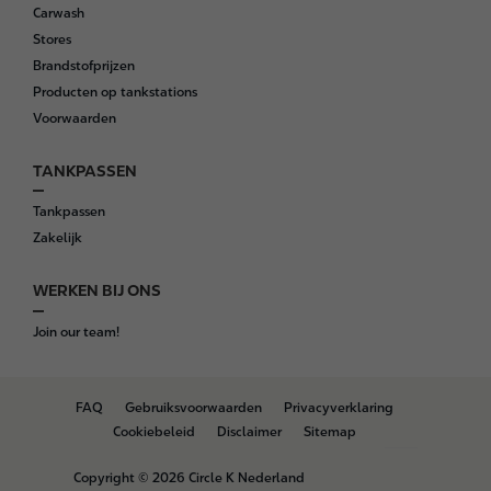
r
Carwash
Stores
Brandstofprijzen
Producten op tankstations
Voorwaarden
TANKPASSEN
Tankpassen
Zakelijk
WERKEN BIJ ONS
Join our team!
B
FAQ
Gebruiksvoorwaarden
Privacyverklaring
o
Cookiebeleid
Disclaimer
Sitemap
t
t
Copyright © 2026 Circle K Nederland
o