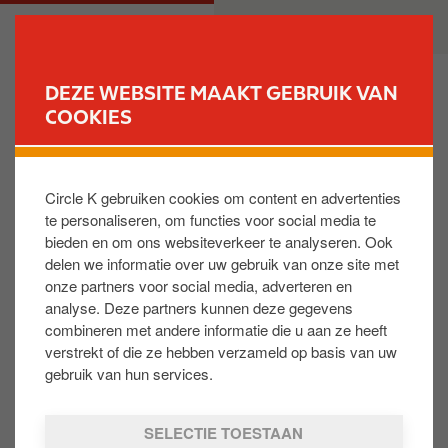
O
M
PARTICULIER
ZAKELIJK
v
a
e
i
r
n
DEZE WEBSITE MAAKT GEBRUIK VAN
s
n
COOKIES
VIND JOUW TANKSTATION
l
a
a
v
Waarom heb ik een nieuw kaartnummer gekregen
a
i
toen ik een account aanmaakte bij Reward Club?
Circle K gebruiken cookies om content en advertenties
n
g
te personaliseren, om functies voor social media te
e
a
bieden en om ons websiteverkeer te analyseren. Ook
n
t
Waarschijnlijk is je fysieke kaart nog niet
delen we informatie over uw gebruik van onze site met
n
i
gekoppeld aan een e-mailadres of is deze
onze partners voor social media, adverteren en
a
o
gekoppeld aan een ander e-mailadres. Het
analyse. Deze partners kunnen deze gegevens
a
n
systeem herkent je fysieke kaart daardoor niet
combineren met andere informatie die u aan ze heeft
r
als jouw kaart en maakt een nieuw
verstrekt of die ze hebben verzameld op basis van uw
d
kaartnummer aan. Stuur een bericht naar de
gebruik van hun services.
e
Helpdesk via
WhatsApp
-
i
https://wa.me/31642462228 -
met beide
SELECTIE TOESTAAN
n
kaartnummers en je emailadres. Wij zorgen